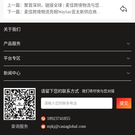
上一篇：聚首深圳，链接全球 | 麦佳跨境物流与您共探跨境新机遇
下一篇：麦佳跨境物流亮相Wayfair亚太新供应商峰会，官方物流伙伴赋能家居出海
关于我们
产品服务
平台专区
美国/加拿大 海运专线
美国/加拿大 空运专线
新闻中心
亚马逊仓库地址清单
自营海外仓
美国/加拿大FBA仓库分布图
麦佳动态
请留下您的联系方式
我们将尽快与您对接
一件代发
Walmart仓库地址分布图
行业资讯
提交
请输入您的联系电话
18923741855
查询服务
mjkj@casiaglobal.com