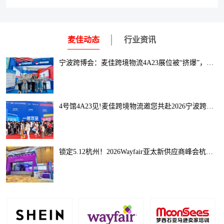
麦佳动态
行业资讯
宁波跨博会：麦佳跨境物流4A23展位被“挤爆”，数千卖家现场咨询！
4号馆4A23见!麦佳跨境物流邀您共赴2026宁波跨博会，解锁全球出海新通路
锁定5.12杭州！2026Wayfair亚太新供应商峰会杭州站启幕，助您抢占跨境家居千亿风口