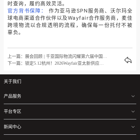
时查询
，履约
高效灵活。
官方背书保障：
作为亚马逊SPN服务商、沃尔玛
全
球电商渠道合作伙伴以
及
Wayfair合作
服务商
，麦佳
跨境物流以合规透明的流程，确保每一份托付不被
辜负。
上一篇：展会回顾 | 千亚国际物流闪耀第六届中国跨境电商交易会，精彩收官！
下一篇：锁定5.12杭州！2026Wayfair亚太新供应商峰会杭州站启幕，助您抢占跨境家居千亿风口
关于我们
产品服务
平台专区
美国/加拿大 海运专线
美国/加拿大 空运专线
新闻中心
亚马逊仓库地址清单