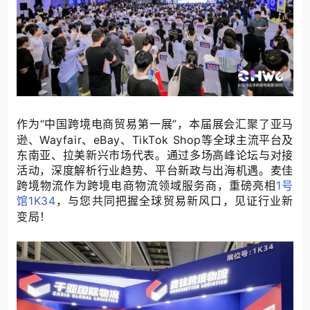
作为
“中国跨境电商贸易第一展”，
本届展会
汇聚了亚马
逊、
Wayfair、eBay、TikTok Shop等全球主流平台及
东南亚、拉美新兴市场代表
。
通过
多
场高峰论坛与对接
活动，
深度解析
行业趋势、平台新政与出海机遇。麦佳
跨境
物流作为跨境电商物流领域服务商，重磅亮相
1号
馆1K34
，与您共同把握全球贸易新风口
，
见证行业新
变局！