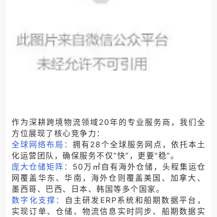
作为深耕跨境物流领域
20年的专业服务商，我们全
方位展现了核心竞争力：
全球网络布局：
拥有
28个全球服务网点，
依托
本土
化运营团队
，
确保服务不仅
“快”，更要“稳”。
庞大仓储矩阵：
50万
㎡
自有海外仓储，
头程集运仓
网覆盖华东、华南，海外仓则
覆盖美
国
、加
拿大
、
墨
西哥
、巴
西
、日
本
、韩
国
等
多个国家
。
数字化支撑：
自主研发
ERP系统
和船期数据平台
，
实现订单、仓储、物流信息实时同步
、
船期数据实