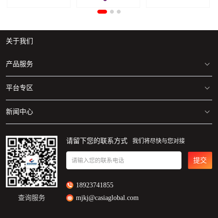
关于我们
产品服务
平台专区
美国/加拿大 海运专线
美国/加拿大 空运专线
新闻中心
亚马逊仓库地址清单
自营海外仓
美国/加拿大FBA仓库分布图
麦佳动态
请留下您的联系方式
我们将尽快与您对接
一件代发
Walmart仓库地址分布图
行业资讯
提交
请输入您的联系电话
18923741855
查询服务
mjkj@casiaglobal.com