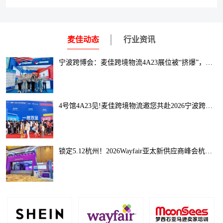
麦佳动态
行业资讯
宁波跨博会：麦佳跨境物流4A23展位被“挤爆”，数千卖家现场咨询！
4号馆4A23见!麦佳跨境物流邀您共赴2026宁波跨博会，解锁全球出海新通路
锁定5.12杭州！2026Wayfair亚太新供应商峰会杭州站启幕，助您抢占跨境家居千亿风口