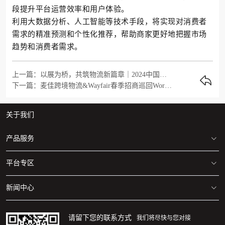
段提升平台运营效率和用户体验。
利用大数据分析、人工智能等技术手段，将实现对消费者
需求的精准预测和个性化推荐，帮助商家更好地把握市场
趋势和消费者需求。
上一篇：以展为桥，共筑物流新篇章｜2024中国（宁波）出口跨境电商博览会精彩回顾
下一篇：麦佳跨境物流&Wayfair春季招商巡回Workshop佛山站圆满落幕，共启家居出海新篇章
关于我们
产品服务
平台专区
美国/加拿大 海运专线
美国/加拿大 空运专线
新闻中心
亚马逊仓库地址清单
自营海外仓
美国/加拿大FBA仓库分布图
麦佳动态
请留下您的联系方式
我们将尽快与您对接