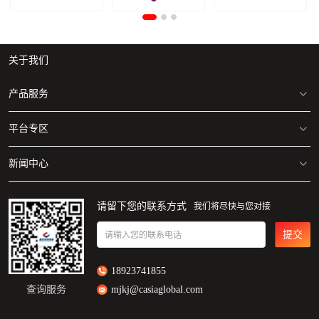
关于我们
产品服务
平台专区
美国/加拿大 海运专线
美国/加拿大 空运专线
新闻中心
亚马逊仓库地址清单
自营海外仓
美国/加拿大FBA仓库分布图
麦佳动态
请留下您的联系方式
我们将尽快与您对接
一件代发
Walmart仓库地址分布图
行业资讯
提交
请输入您的联系电话
18923741855
查询服务
mjkj@casiaglobal.com