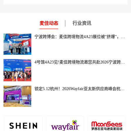
麦佳动态
行业资讯
宁波跨博会：麦佳跨境物流4A23展位被“挤爆”，数千卖家现场咨询！
4号馆4A23见!麦佳跨境物流邀您共赴2026宁波跨博会，解锁全球出海新通路
锁定5.12杭州！2026Wayfair亚太新供应商峰会杭州站启幕，助您抢占跨境家居千亿风口