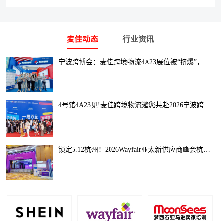
麦佳动态
行业资讯
宁波跨博会：麦佳跨境物流4A23展位被“挤爆”，数千卖家现场咨询！
4号馆4A23见!麦佳跨境物流邀您共赴2026宁波跨博会，解锁全球出海新通路
锁定5.12杭州！2026Wayfair亚太新供应商峰会杭州站启幕，助您抢占跨境家居千亿风口