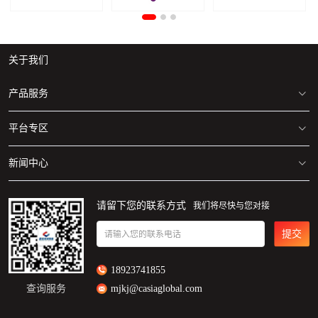
关于我们
产品服务
平台专区
美国/加拿大 海运专线
美国/加拿大 空运专线
新闻中心
亚马逊仓库地址清单
自营海外仓
美国/加拿大FBA仓库分布图
麦佳动态
请留下您的联系方式
我们将尽快与您对接
一件代发
Walmart仓库地址分布图
行业资讯
提交
请输入您的联系电话
18923741855
查询服务
mjkj@casiaglobal.com